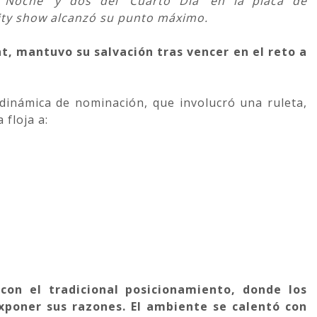
o Noche' y dos del 'Cuarto Día' en la placa de
ity show alcanzó su punto máximo.
nt, mantuvo su salvación tras vencer en el reto a
dinámica de nominación, que involucró una ruleta,
 floja a:
on el tradicional posicionamiento, donde los
xponer sus razones. El ambiente se calentó con