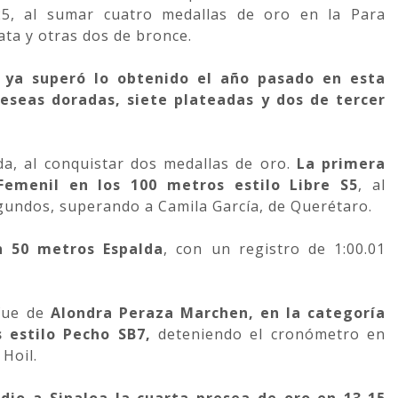
5, al sumar cuatro medallas de oro en la Para
ata y otras dos de bronce.
a ya superó lo obtenido el año pasado en esta
reseas doradas, siete plateadas y dos de tercer
a, al conquistar dos medallas de oro.
La primera
Femenil en los 100 metros estilo Libre S5
, al
gundos, superando a Camila García, de Querétaro.
n 50 metros Espalda
, con un registro de 1:00.01
 fue de
Alondra Peraza Marchen, en la categoría
 estilo Pecho SB7,
deteniendo el cronómetro en
 Hoil.
 dio a Sinaloa la cuarta presea de oro en 13-15