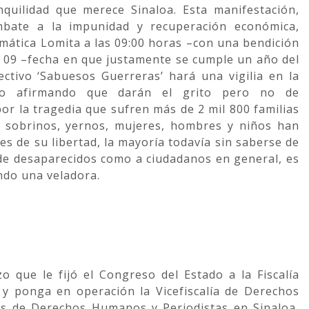
nquilidad que merece Sinaloa. Esta manifestación,
ombate a la impunidad y recuperación económica,
emática Lomita a las 09:00 horas –con una bendición
 09 –fecha en que justamente se cumple un año del
lectivo ‘Sabuesos Guerreras’ hará una vigilia en la
no afirmando que darán el grito pero no de
or la tragedia que sufren más de 2 mil 800 familias
s, sobrinos, yernos, mujeres, hombres y niños han
les de su libertad, la mayoría todavía sin saberse de
 de desaparecidos como a ciudadanos en general, es
ndo una veladora.
o que le fijó el Congreso del Estado a la Fiscalía
 y ponga en operación la Vicefiscalía de Derechos
s de Derechos Humanos y Periodistas en Sinaloa,