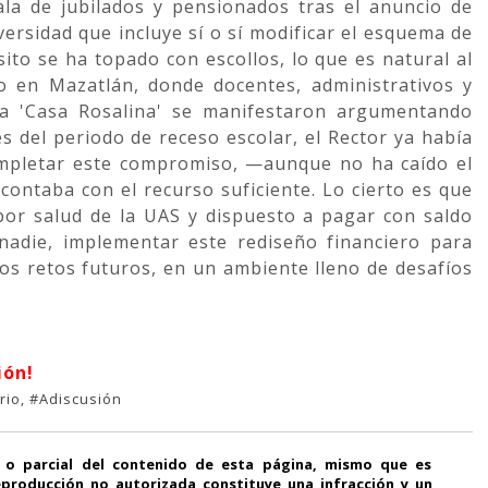
 ala de jubilados y pensionados tras el anuncio de
versidad que incluye sí o sí modificar el esquema de
sito se ha topado con escollos, lo que es natural al
o en Mazatlán, donde docentes, administrativos y
la 'Casa Rosalina' se manifestaron argumentando
s del periodo de receso escolar, el Rector ya había
ompletar este compromiso, —aunque no ha caído el
ontaba con el recurso suficiente. Lo cierto es que
por salud de la UAS y dispuesto a pagar con saldo
 nadie, implementar este rediseño financiero para
los retos futuros, en un ambiente lleno de desafíos
ión!
io, #Adiscusión
 o parcial del contenido de esta página, mismo que es
producción no autorizada constituye una infracción y un