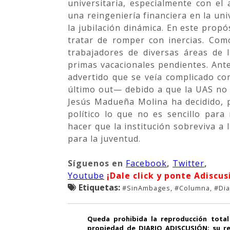
universitaria, especialmente con el
una reingeniería financiera en la uni
la jubilación dinámica. En este propó
tratar de romper con inercias. Com
trabajadores de diversas áreas de 
primas vacacionales pendientes. Ante
advertido que se veía complicado c
último out— debido a que la UAS no c
Jesús Madueña Molina ha decidido, 
político lo que no es sencillo para
hacer que la institución sobreviva a 
para la juventud.
Síguenos
en
Facebook
,
Twitter
,
Youtube
¡Dale click y ponte Adiscus
Etiquetas:
#SinAmbages, #Columna, #Diar
Queda prohibida la reproducción total
propiedad de DIARIO ADISCUSIÓN; su re