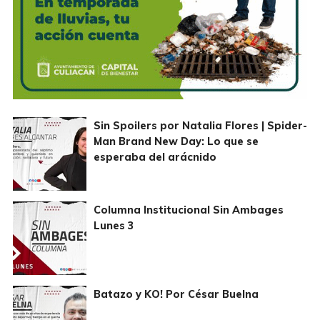
Sin Spoilers por Natalia Flores | Spider-
Man Brand New Day: Lo que se
esperaba del arácnido
Columna Institucional Sin Ambages
Lunes 3
Batazo y KO! Por César Buelna